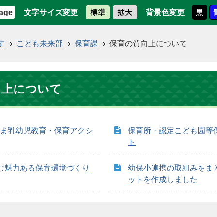
文字サイズ変更
背景色変更
age
す
こども未来部
保育課
保育の質向上について
向上について
ま乳幼児教育・保育アクシ
保育所・認定こども園等
ト
む魅力ある保育環境づくり
幼保小連携の取組みをま
ットを作成しました