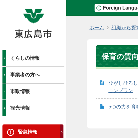
Foreign Langu
現
ホーム
組織から探
在
の
位
保育の質
置
くらしの情報
事業者の方へ
ひがしひろし
ョンプラン
市政情報
5つの力を育
観光情報
緊急情報