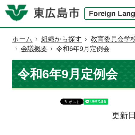
Foreign Lan
ホーム
組織から探す
教育委員会学
現
会議概要
令和6年9月定例会
在
の
位
令和6年9月定例会
置
更新日