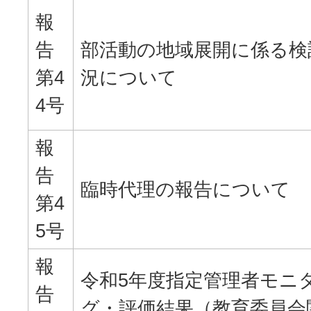
報
告
部活動の地域展開に係る検
第4
況について
4号
報
告
臨時代理の報告について
第4
5号
報
令和5年度指定管理者モニ
告
グ・評価結果（教育委員会