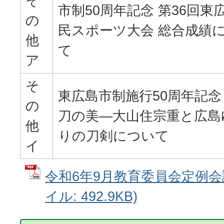
そ
市制50周年記念 第36回東
の
民スポーツ大会 総合成績
他
て
ア
そ
東広島市制施行50周年記念
の
刀の美―大山住宗重と広島
他
りの刀剣について
イ
令和6年9月教育委員会定例会議
イル: 492.9KB)