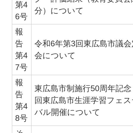
第4
分）について
6号
報
告
令和6年第3回東広島市議会
第4
会について
7号
報
東広島市制施行50周年記念 
告
回東広島市生涯学習フェス
第4
バル開催について
8号