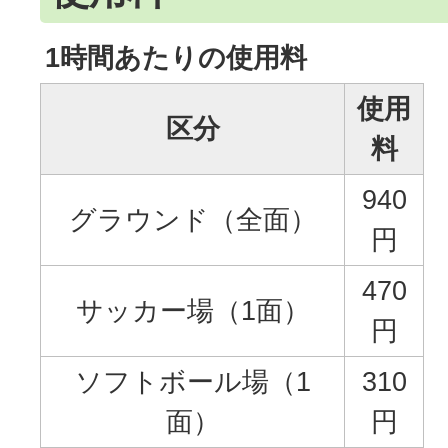
1時間あたりの使用料
使用
区分
料
940
グラウンド（全面）
円
470
サッカー場（1面）
円
ソフトボール場（1
310
面）
円