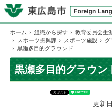
Foreign Lan
ホーム
組織から探す
教育委員会生
現
スポーツ振興課
スポーツ施設
グ
在
黒瀬多目的グラウンド
の
位
置
黒瀬多目的グラウン
更新日