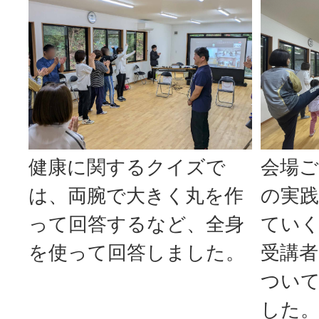
会場
健康に関するクイズで
の実
は、両腕で大きく丸を作
てい
って回答するなど、全身
受講
を使って回答しました。
つい
した