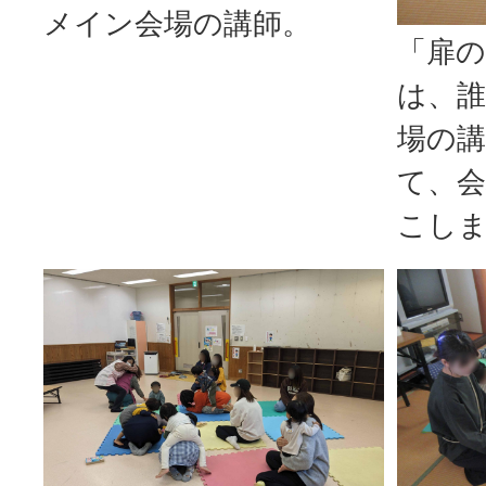
メイン会場の講師。
「扉
は、
場の
て、
こし