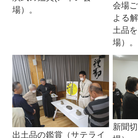
会場
場）。
よる
土品
場）。
新聞
出土品の鑑賞（サテライ