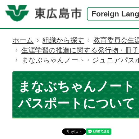
Foreign Lan
ホーム
組織から探す
教育委員会生
現
生涯学習の推進に関する発行物・冊子
在
まなぶちゃんノート・ジュニアパス
の
位
置
まなぶちゃんノート
パスポートについて