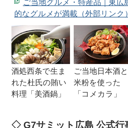
ご当地グルメ・特産品｜東広
的なグルメが満載
酒処西条で生ま
ご当地日本酒
れた杜氏の賄い
米粉を使った
料理「美酒鍋」
「コメカラ」
◇ G7サミット広島 公式