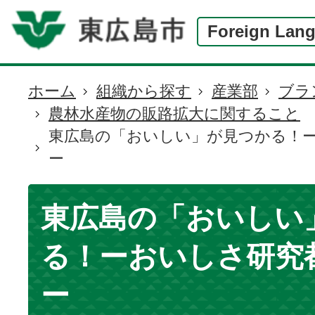
Foreign Lan
ホーム
組織から探す
産業部
ブラ
現
農林水産物の販路拡大に関すること
在
東広島の「おいしい」が見つかる！
の
ー
位
置
東広島の「おいしい
る！ーおいしさ研究
ー