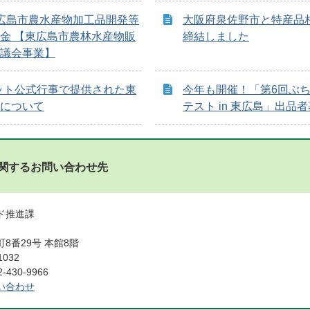
広島市農水産物加工品開発等
大阪府泉佐野市と特産品
金 【東広島市農林水産物販
締結しました
議会事業】
ット公式行事で提供された東
今年も開催！「第6回ぶ
について
テスト in 東広島」出品
関するお問い合わせ先
ド推進課
8番29号 本館8階
1032
430-9966
い合わせ