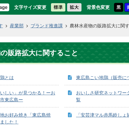
文字サイズ変更
背景色変更
age
す
産業部
ブランド推進課
農林水産物の販路拡大に関
物の販路拡大に関すること
鶏とは
東広島こい地鶏（販売に
いしい」が見つかる！ーお
おいしさ研究ネットワー
市東広島ー
覧
地お好み焼き「東広島焼
「安芸津マル赤馬鈴しょ
ました！