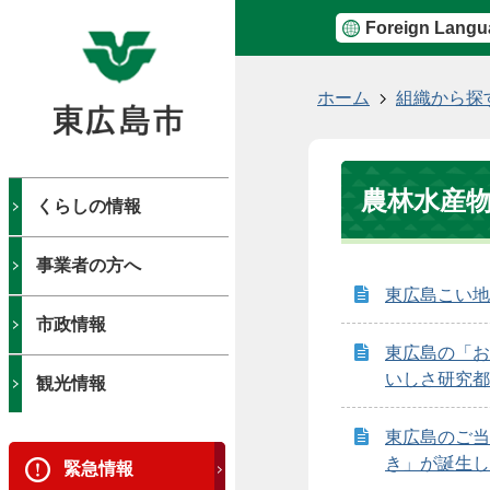
Foreign Langu
現
ホーム
組織から探
在
の
位
農林水産
置
くらしの情報
事業者の方へ
東広島こい地
市政情報
東広島の「お
いしさ研究都
観光情報
東広島のご当
き」が誕生し
緊急情報