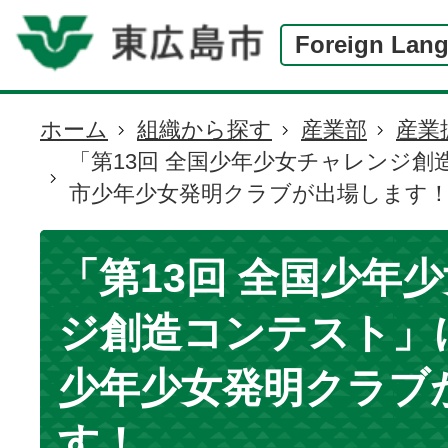
Foreign Lan
ホーム
組織から探す
産業部
産業
現
「第13回 全国少年少女チャレンジ
在
市少年少女発明クラブが出場します
の
位
置
「第13回 全国少年
ジ創造コンテスト」
少年少女発明クラブ
す！