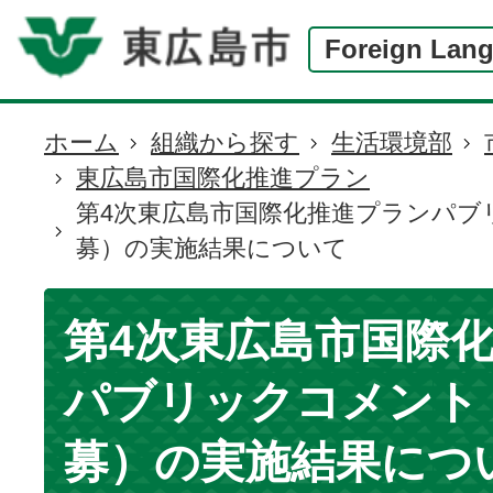
Foreign Lan
ホーム
組織から探す
生活環境部
現
東広島市国際化推進プラン
在
第4次東広島市国際化推進プランパブ
の
募）の実施結果について
位
置
第4次東広島市国際
パブリックコメント
募）の実施結果につ