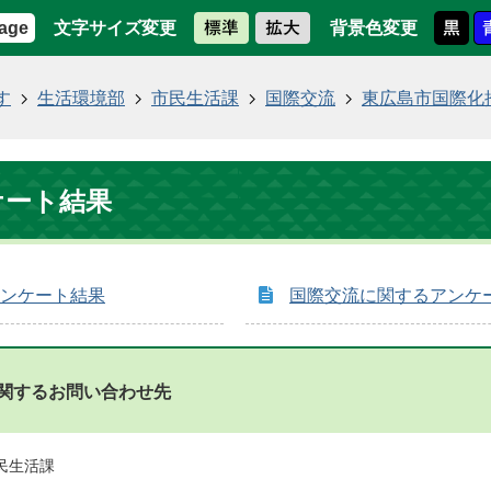
文字サイズ変更
背景色変更
age
す
生活環境部
市民生活課
国際交流
東広島市国際化
ケート結果
ンケート結果
国際交流に関するアンケ
関するお問い合わせ先
民生活課