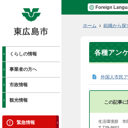
Foreign Langu
現
ホーム
組織から探
在
の
位
各種アン
置
くらしの情報
事業者の方へ
外国人市民ア
市政情報
観光情報
この記事に
生活環境部 市
緊急情報
〒739-8601