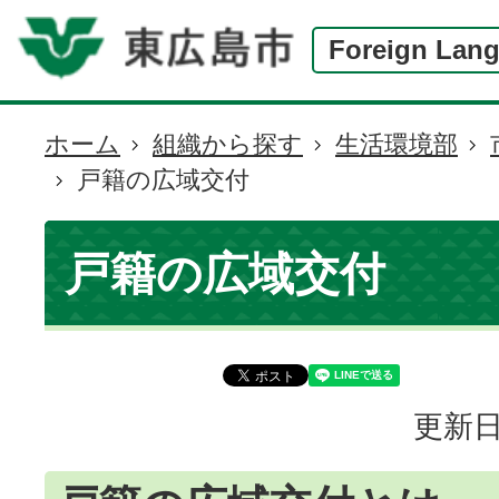
Foreign Lan
ホーム
組織から探す
生活環境部
現
戸籍の広域交付
在
の
位
戸籍の広域交付
置
更新日