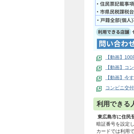
【動画】10
【動画】コン
【動画】今す
コンビニ交付
利用できる
東広島市に住民
暗証番号を設定
カードでは利用