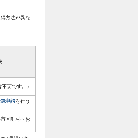
取得方法が異な
法
は不要です。）
登録申請
を行う
の市区町村へお