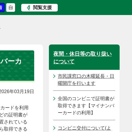
閲覧支援
て
夜間・休日等の取り扱い
ンバーカ
について
市民課窓口の木曜延長・日
曜開庁を行います
026年03月19日
全国のコンビニで証明書が
取得できます【マイナンバ
ーカードを利用
ーカードの利用】
どの証明書が
置されている
コンビニ交付について(よ
ら取得できる