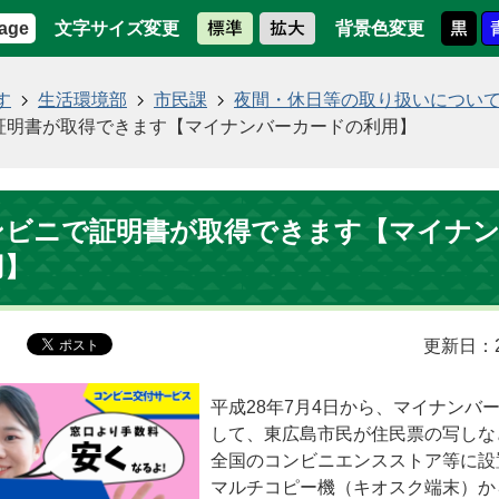
文字サイズ変更
背景色変更
age
す
生活環境部
市民課
夜間・休日等の取り扱いについ
証明書が取得できます【マイナンバーカードの利用】
ンビニで証明書が取得できます【マイナ
用】
更新日：2
平成28年7月4日から、マイナンバ
して、東広島市民が住民票の写しな
全国のコンビニエンスストア等に設
マルチコピー機（キオスク端末）か