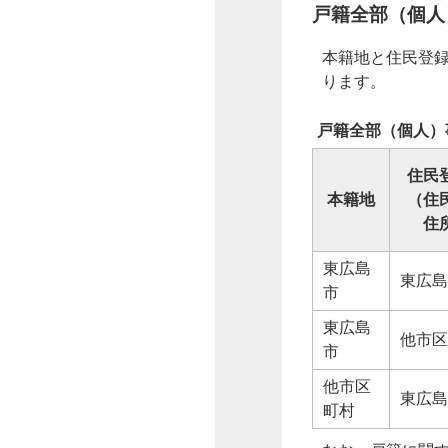
戸籍全部（個人
本籍地と住民登
ります。
戸籍全部（個人）
住民
本籍地
（住
住
東広島
東広島
市
東広島
他市区
市
他市区
東広島
町村