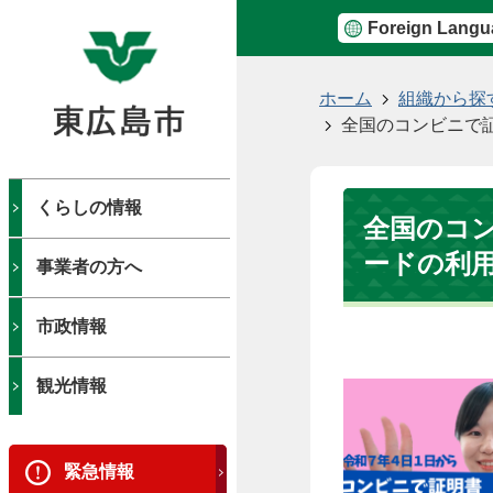
Foreign Langu
現
ホーム
組織から探
在
全国のコンビニで
の
位
置
くらしの情報
全国のコ
ードの利
事業者の方へ
市政情報
観光情報
緊急情報