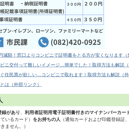
0円減額！窓口よりコンビニで証明書をとる方が安くなります
ビニ交付って難しいイメージ…簡単でした！取得方法も解説
ぐ住民票が欲しい…コンビニで取れます！取得方法も解説
とは
人
登録があり
、
利用者証明用電子証明書付きのマイナンバーカー
しているカード）
をお持ちの人
（通知カードおよび印鑑登録証
できません。）