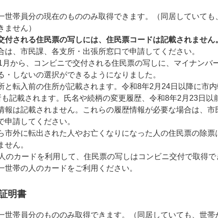
一世帯員分の現在のもののみ取得できます。（同居していても
きません）
交付される住民票の写しには、住民票コードは記載されません
合は、市民課、各支所・出張所窓口で申請してください。
11月から、コンビニで交付される住民票の写しに、マイナンバ
る・しないの選択ができるようになりました。
所と転入前の住所が記載されます。令和8年2月24日以降に市
所も記載されます。氏名や続柄の変更履歴、令和8年2月23日以
情報は記載されません。これらの履歴情報が必要な場合は、市
で申請してください。
ら市外に転出された人やお亡くなりになった人の住民票の除票
ません。
の人のカードを利用して、住民票の写しはコンビニ交付で取得で
一世帯の人のカードをご利用ください。
証明書
一世帯員分のもののみ取得できます。（同居していても、世帯