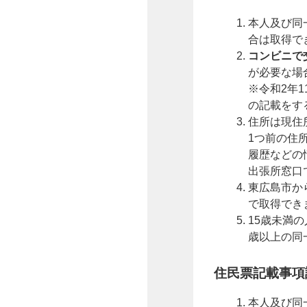
本人及び同
合は取得で
コンビニで
が必要な場
※令和2年
の記載をす
住所は現住
1つ前の住
履歴などの
出張所窓口
東広島市か
で取得でき
15歳未満
歳以上の同
住民票記載事項
本人及び同