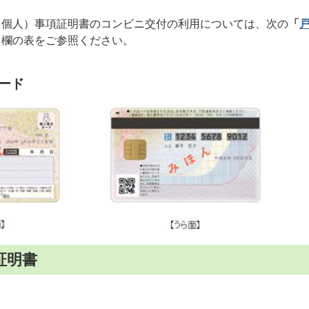
（個人）事項証明書のコンビニ交付の利用については、次の
「
」
欄の表をご参照ください。
ード
証明書