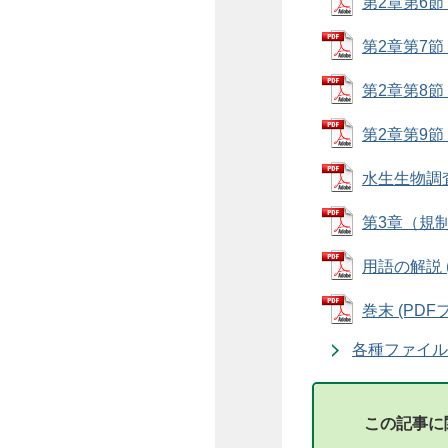
第2章第6節（
第2章第7節（
第2章第8節（
第2章第9節（
水生生物調査マ
第3章（規制基
用語の解説 (
巻末 (PDFフ
各種ファイル
この記事に