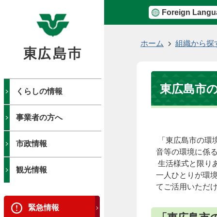
Foreign Langu
現
ホーム
組織から探
在
の
位
東広島市の
置
くらしの情報
事業者の方へ
「東広島市の環境
市政情報
音等の環境に係
生活様式と限り
観光情報
一人ひとりが環
てご活用いただ
緊急情報