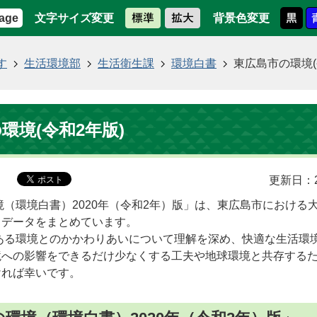
文字サイズ変更
背景色変更
age
す
生活環境部
生活衛生課
環境白書
東広島市の環境(
環境(令和2年版)
更新日：2
（環境白書）2020年（令和2年）版」は、東広島市における
るデータをまとめています。
ある環境とのかかわりあいについて理解を深め、快適な生活環
境への影響をできるだけ少なくする工夫や地球環境と共存する
ければ幸いです。