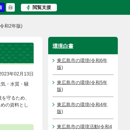
閲覧支援
令和2年版)
環境白書
東広島市の環境(令和6年
版)
023年02月13日
東広島市の環境(令和5年
大気・水質・騒
版)
境を守るため、
東広島市の環境(令和4年
ための資料とし
版)
東広島市の環境活動(令和4