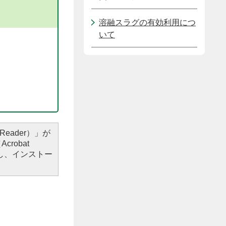
溶融スラグの有効利用につ
いて
Reader）」が
robat
し、インストー