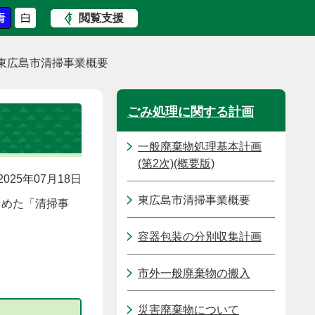
閲覧支援
東広島市清掃事業概要
ごみ処理に関する計画
一般廃棄物処理基本計画
(第2次)(概要版)
025年07月18日
東広島市清掃事業概要
とめた「清掃事
容器包装の分別収集計画
市外一般廃棄物の搬入
災害廃棄物について