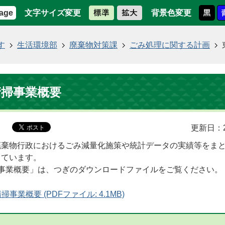
文字サイズ変更
背景色変更
age
す
生活環境部
廃棄物対策課
ごみ処理に関する計画
清掃事業概要
更新日：2
廃棄物行政におけるごみ減量化施策や統計データの実績等をま
しています。
掃事業概要」は、つぎのダウンロードファイルをご覧ください。
事業概要 (PDFファイル: 4.1MB)