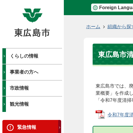
Foreign Langu
現
ホーム
組織から探
在
の
位
東広島市
置
くらしの情報
事業者の方へ
東広島市では、
市政情報
業概要」を作成
「令和7年度清
観光情報
令和7年度清掃
緊急情報