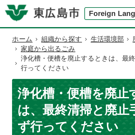
Foreign Lan
ホーム
組織から探す
生活環境部
現
家庭から出るごみ
在
浄化槽・便槽を廃止するときは、最
の
行ってください
位
置
浄化槽・便槽を廃止
は、最終清掃と廃止
ず行ってください