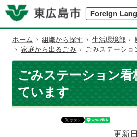
Foreign Lan
ホーム
組織から探す
生活環境部
現
家庭から出るごみ
ごみステーショ
在
の
位
ごみステーション看
置
ています
更新日