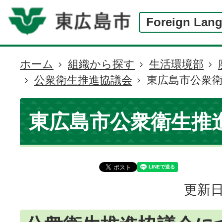
Foreign Lan
ホーム
組織から探す
生活環境部
現
公衆衛生推進協議会
東広島市公衆
在
の
位
東広島市公衆衛生推
置
更新日