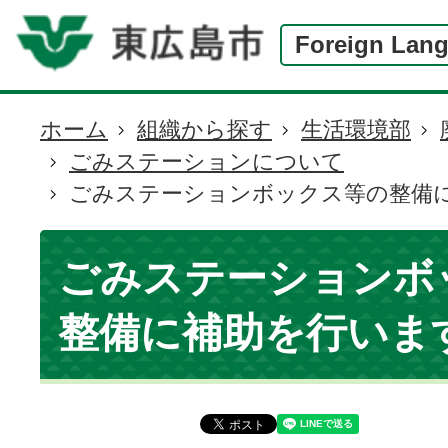
Foreign Lan
ホーム
組織から探す
生活環境部
現
ごみステーションについて
在
ごみステーションボックス等の整備
の
位
置
ごみステーションボ
整備に補助を行いま