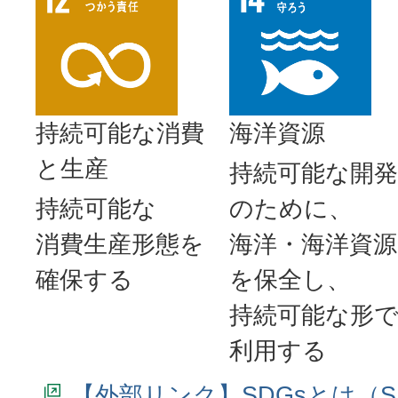
持続可能
な
消費
海洋資源
と
生産
持続可能
な
開発
持続可能
な
のために、
消費生産形態
を
海洋
・
海洋資源
確保
する
を
保全
し、
持続可能
な
形
利用
する
【外部リンク】SDGsとは（S