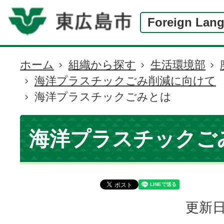
Foreign Lan
ホーム
組織から探す
生活環境部
現
海洋プラスチックごみ削減に向けて
在
海洋プラスチックごみとは
の
位
置
海洋プラスチックご
更新日