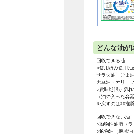
どんな油が
回収できる油
○使用済み食用油
サラダ油・ごま
大豆油・オリー
○賞味期限が切れ
（油の入った容
を戻すのは非推
回収できない油
○動物性油脂（ラ
○鉱物油（機械油