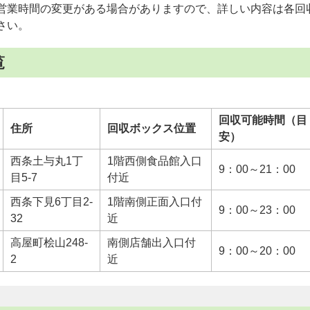
営業時間の変更がある場合がありますので、詳しい内容は各回
さい。
覧
回収可能時間（目
住所
回収ボックス位置
安）
西条土与丸1丁
1階西側食品館入口
9：00～21：00
目5-7
付近
西条下見6丁目2-
1階南側正面入口付
9：00～23：00
32
近
高屋町桧山248-
南側店舗出入口付
9：00～20：00
2
近