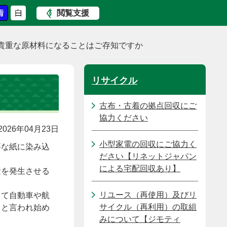
閲覧支援
貴重な原材料になることはご存知ですか
リサイクル
古布・古着の拠点回収にご
協力ください
026年04月23日
小型家電の回収にご協力く
要な紙に染み込
ださい【リネットジャパン
による宅配回収あり】
素を発生させる
リユース（再使用）及びリ
して自動車や航
サイクル（再利用）の取組
」と言われ始め
みについて【ジモティ