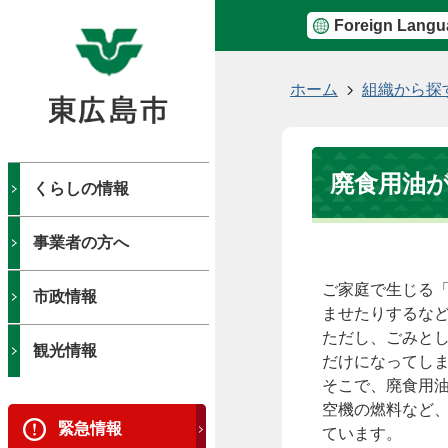
Foreign Langu
現
ホーム
組織から探
在
の
位
廃食用油
置
くらしの情報
事業者の方へ
ご家庭で生じる
市政情報
ませたりするな
ただし、ごみと
観光情報
だけになってし
そこで、廃食用
空機の燃料など
緊急情報
ています。