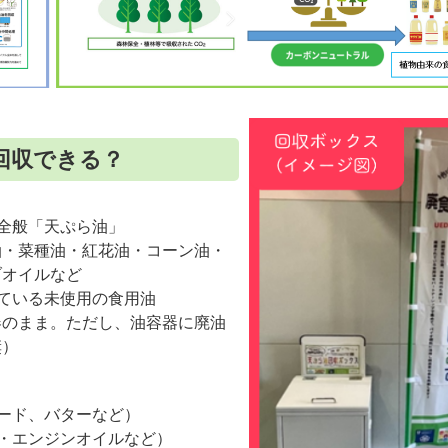
回収できる？
全般「天ぷら油」
油・菜種油・紅花油・コーン油・
ブオイルなど
ている未使用の食用油
器のまま。ただし、油容器に廃油
奨）
ード、バターなど）
・エンジンオイルなど）