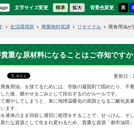
文字サイズ変更
背景色変更
age
す
生活環境部
廃棄物対策課
リサイクル
廃食用油が
が貴重な原材料になることはご存知ですか
更新日：2
「廃食用油」を捨てるためには、市販の凝固剤で固めたり、不
どした後、燃やせるごみとして排出するのがルールです。
して燃やしてしまうと、単に地球温暖化の原因となる二酸化炭
まいます。
油を液体のまま回収し適切に処理をすることで、せっけん、そ
、新たな資源として生まれ変わるため、貴重な資源「都市油田