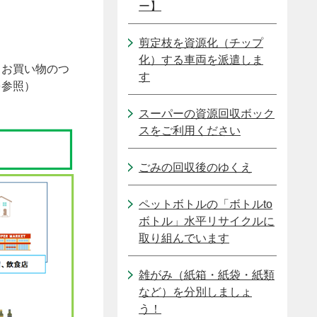
ー】
剪定枝を資源化（チップ
化）する車両を派遣しま
、お買い物のつ
す
を参照）
スーパーの資源回収ボック
スをご利用ください
ごみの回収後のゆくえ
ペットボトルの「ボトルto
ボトル」水平リサイクルに
取り組んでいます
雑がみ（紙箱・紙袋・紙類
など）を分別しましょ
う！