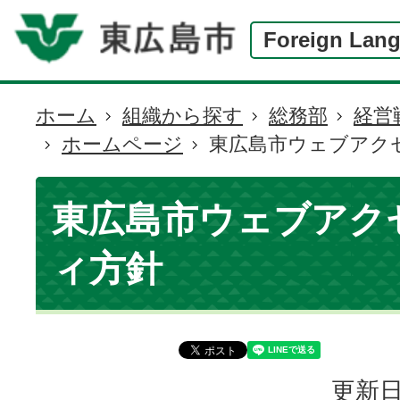
Foreign Lan
ホーム
組織から探す
総務部
経営
現
ホームページ
東広島市ウェブアク
在
の
位
東広島市ウェブアク
置
ィ方針
更新日