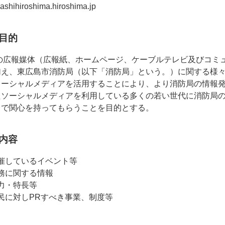
igashihiroshima.hiroshima.jp
目的
の広報媒体（広報紙、ホームページ、ケーブルテレビ及びコミュ
加え、東広島市消防局（以下「消防局」という。）に関する様
ソーシャルメディアを活用することにより、より消防局の情報
たソーシャルメディアを利用している多くの若い世代に消防局
とで関心を持ってもらうことを目的とする。
内容
催しているイベント等
務に関する情報
力・特長等
民に対しPRすべき事業、制度等