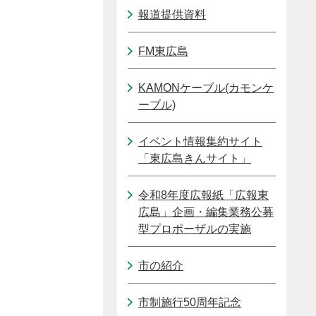
報道提供資料
FM東広島
KAMONケーブル(カモンケ
ーブル)
イベント情報集約サイト
「東広島きんサイト」
令和8年度広報紙「広報東
広島」企画・編集業務公募
型プロポーザルの実施
市の紹介
市制施行50周年記念