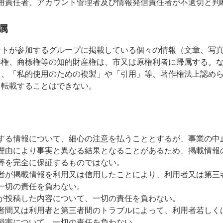
用責任者、アカウント管理者及び情報発信責任者が不適切と判
属
ントが参加するグループに掲載している個々の情報（文章、写
作権、商標権等の知的財産権は、市又は原権利者に帰属する。
て、「私的使用のための複製」や「引用」等、著作権法上認め
・転載することはできない。
する情報について、細心の注意を払うこととするが、事業の中
理由により事実と異なる結果となることがあるため、掲載情報
等を完全に保証するものではない。
者が掲載情報を利用又は信用したことにより、利用者又は第三
一切の責任を負わない。
が投稿した内容について、一切の責任を負わない。
者間又は利用者と第三者間のトラブルによって、利用者若しく
損害について、一切の責任を負わない。