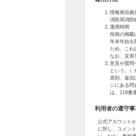
情報発信責
消防局消防
運用時間
投稿の掲載
年末年始を
ため、これ
なお、災害
意見や質問
という。）
原則、返信
ジにある問
は、119番
利用者の遵守事
公式アカウント
に対し、コメン