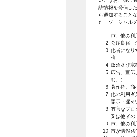
い。なお、参加
該情報を発信し
ら通知すること
た、ソーシャル
市、他の利
公序良俗、
他者になり
稿
政治及び宗
広告、宣伝
む。）
著作権、商
他の利用者
開示・漏え
有害なプロ
又は他者の
市、他の利
市が情報発