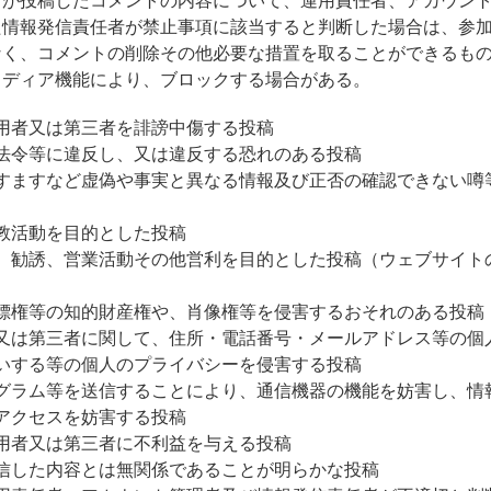
者が投稿したコメントの内容について、運用責任者、アカウン
た情報発信責任者が禁止事項に該当すると判断した場合は、参
なく、コメントの削除その他必要な措置を取ることができるも
メディア機能により、ブロックする場合がある。
用者又は第三者を誹謗中傷する投稿
法令等に違反し、又は違反する恐れのある投稿
すますなど虚偽や事実と異なる情報及び正否の確認できない噂
教活動を目的とした投稿
、勧誘、営業活動その他営利を目的とした投稿（ウェブサイト
標権等の知的財産権や、肖像権等を侵害するおそれのある投稿
又は第三者に関して、住所・電話番号・メールアドレス等の個
いする等の個人のプライバシーを侵害する投稿
グラム等を送信することにより、通信機器の機能を妨害し、情
アクセスを妨害する投稿
用者又は第三者に不利益を与える投稿
信した内容とは無関係であることが明らかな投稿