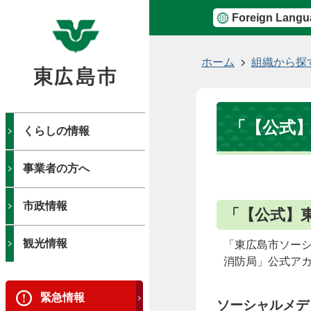
Foreign Langu
現
ホーム
組織から探
在
の
位
「【公式
置
くらしの情報
事業者の方へ
市政情報
「【公式】
観光情報
「東広島市ソー
消防局」公式ア
緊急情報
ソーシャルメデ