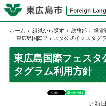
Foreign Lan
ホーム
組織から探す
総務部
経営
現
東広島国際フェスタ公式インスタグ
在
の
位
東広島国際フェスタ
置
タグラム利用方針
更新日