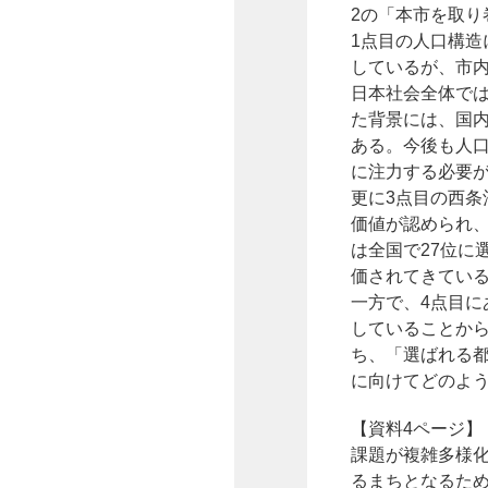
2の「本市を取り
1点目の人口構
しているが、市
日本社会全体で
た背景には、国
ある。今後も人
に注力する必要
更に3点目の西
価値が認められ、
は全国で27位に
価されてきてい
一方で、4点目
していることから
ち、「選ばれる
に向けてどのよ
【資料4ページ】
課題が複雑多様
るまちとなるた