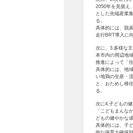
2050年を見据
とした先端産業
る。
具体的には、脱
走行BRT導入に
次に、3.多様な
本市内の周辺地
推進によって「
具体的には、地
い地鶏の生産・
と、おためし移
る。
次に4.子どもの
「こどもまんな
どもの健やかな
具体的には、子
的な保育士確保