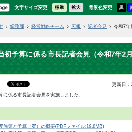
文字サイズ変更
背景色変更
age
す
総務部
経営戦略チーム
広報
記者会見
令和7年
当初予算に係る市長記者会見（令和7年2月
更新日：2
算に係る市長記者会見を実施しました。
施策と予算（案）の概要(PDFファイル:19.8MB)