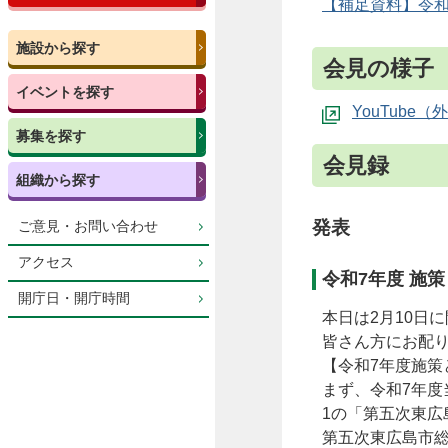
【補足資料】令和7
施設から探す
会見の様子
イベントを探す
YouTube
募集を探す
会見録
組織から探す
発表
ご意見・お問い合わせ
アクセス
令和7年度 施
開庁日・開庁時間
本日は2月10日
皆さん方にお配
【令和7年度施策
まず、令和7年
1の「第五次東
第五次東広島市