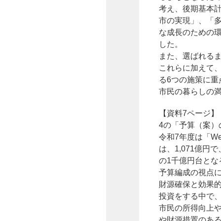
考え、後期基本計
市の実現」、「
な成長のための
した。
また、選ばれる
これらに加えて
る6つの施策に重
市民の暮らしの
【資料7ページ】
4の「予算（案）
令和7年度は「W
は、1,071億
の1千億円台とな
予算編成の視点に
財源確保と効果
投資をする中で
市民の所得向上や
や財源措置のあ