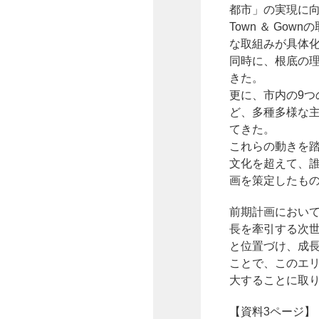
都市」の実現に
Town ＆ G
な取組みが具体
同時に、根底の理念
きた。
更に、市内の9
ど、多種多様な
てきた。
これらの動きを踏
文化を超えて、
画を策定したも
前期計画におい
長を牽引する次
と位置づけ、成
ことで、このエ
大することに取
【資料3ページ】