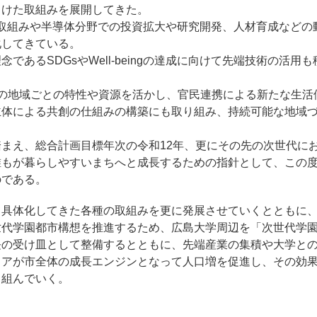
向けた取組みを展開してきた。
ownの取組みや半導体分野での投資拡大や研究開発、人材育成など
化してきている。
であるSDGsやWell-beingの達成に向けて先端技術の活用
つの地域ごとの特性や資源を活かし、官民連携による新たな生活
主体による共創の仕組みの構築にも取り組み、持続可能な地域
まえ、総合計画目標年次の令和12年、更にその先の次世代に
誰もが暮らしやすいまちへと成長するための指針として、この
のである。
て具体化してきた各種の取組みを更に発展させていくとともに
世代学園都市構想を推進するため、広島大学周辺を「次世代学
長の受け皿として整備するとともに、先端産業の集積や大学と
リアが市全体の成長エンジンとなって人口増を促進し、その効
り組んでいく。