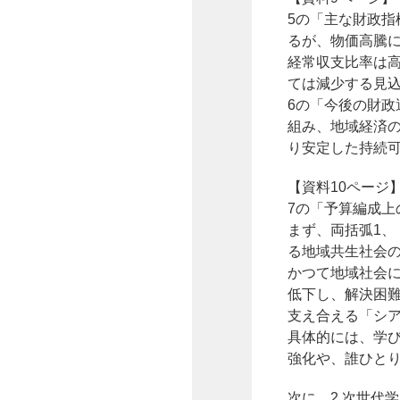
5の「主な財政
るが、物価高騰
経常収支比率は
ては減少する見
6の「今後の財
組み、地域経済
り安定した持続
【資料10ページ
7の「予算編成上
まず、両括弧1、「
る地域共生社会
かつて地域社会
低下し、解決困
支え合える「シ
具体的には、学
強化や、誰ひと
次に、2.次世代