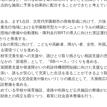
重点的な施策に予算を効果的に配分することができたと考えて
である。まず1点目、次世代学園都市の骨格形成に向けて、力強
炭素先行地域における学園都市型カーボンニュートラルの構築
団地の整備や自動運転・隊列走行BRTの導入に向けた実証運行な
っかりと推進する。
生社会の実現に向けて、こどもや高齢者、障がい者、女性、外国
きる環境づくりを進める。
登校等児童生徒への支援や、誰ひとり取り残さない相談支援の
なかの「居場所」として、『BBベース』づくりを進める。
新規開業支援や発達障がいの初診待機期間短縮に向けた支援な
り添い、誰もが安心して充実した生活を送ることができるよう
性化につながる交流促進や賑わいづくりの拠点として、大屋根広
施設整備を進める。
進めている学校や保育施設、道路や街路など公共施設の整備が
な財政との両立を図りつつ、着実に社会資本整備を行う。