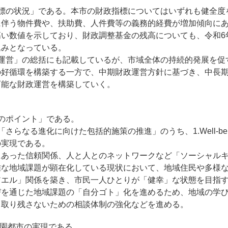
指標の状況」である。本市の財政指標についてはいずれも健全度
に伴う物件費や、扶助費、人件費等の義務的経費が増加傾向に
高い数値を示しており、財政調整基金の残高についても、令和6
込みとなっている。
政運営」の総括にも記載しているが、市域全体の持続的発展を促
の好循環を構築する一方で、中期財政運営方針に基づき、中長
可能な財政運営を構築していく。
】
のポイント」である。
さらなる進化に向けた包括的施策の推進」のうち、1.Well-be
の実現である。
にあった信頼関係、人と人とのネットワークなど「ソーシャル
難な地域課題が顕在化している現状において、地域住民や多様
アエル」関係を築き、市民一人ひとりが「健幸」な状態を目指
びを通じた地域課題の「自分ゴト」化を進めるため、地域の学
り取り残さないための相談体制の強化などを進める。
学園都市の実現である。