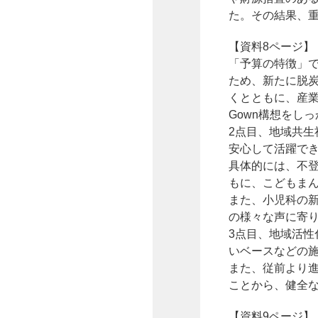
た。その結果、
【資料8ページ】
「予算の特徴」
ため、新たに脱
くとともに、産業
Gown構想をし
2点目、地域共
安心して活躍で
具体的には、不
もに、こどもまん
また、小児科の
の様々な声に寄
3点目、地域活
いベースなどの
また、従前より
ことから、健全
【資料9ページ】