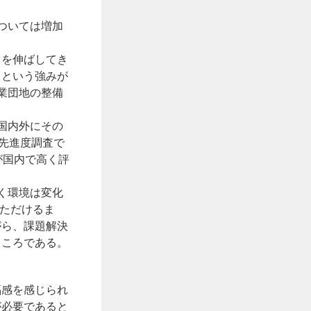
ついては増加
口を伸ばしてき
るという強みが
業団地の整備
国内外にその
先進度調査で
が国内で高く評
く環境は変化
いただけるま
がら、課題解決
ところである。
福感を感じられ
が必要であると