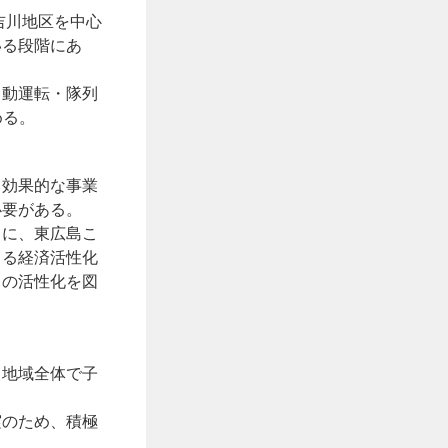
吉川地区を中心
いる段階にあ
自動運転・隊列
める。
、効果的な事業
必要がある。
もに、東広島こ
よる経済活性化
ィの活性化を図
、地域全体で子
実のため、積極