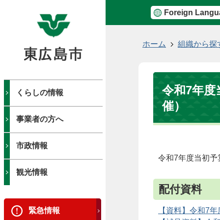
Foreign Langu
現
ホーム
組織から探
在
の
位
令和7年度
置
くらしの情報
催）
事業者の方へ
市政情報
令和7年度当初予
観光情報
配付資料
緊急情報
【資料】令和7年度