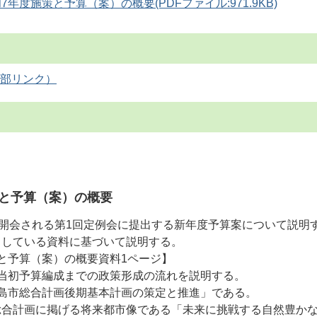
年度施策と予算（案）の概要(PDFファイル:971.9KB)
策と予算（案）の概要
に開会される第1回定例会に提出する新年度予算案について説明
りしている資料に基づいて説明する。
と予算（案）の概要資料1ページ】
度当初予算編成までの政策形成の流れを説明する。
広島市総合計画後期基本計画の策定と推進」である。
総合計画に掲げる将来都市像である「未来に挑戦する自然豊か