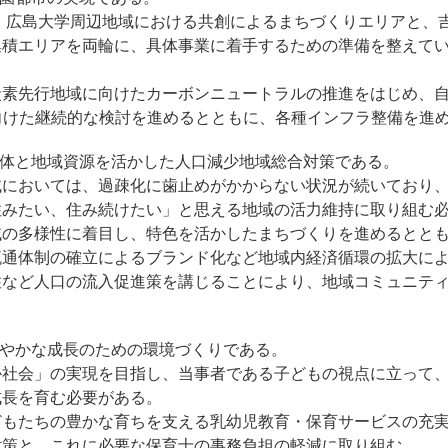
え、広島大学周辺地域における共創によるまちづくりエリアと、
集積エリアを両輪に、具体事業に着手するための準備を整えて
炭素先行地域に向けたカーボンニュートラルの推進をはじめ、
向けた継続的な検討を進めるとともに、各種インフラ整備を進
主体と地域資源を活かした人口減少地域総合対策である。
域においては、過疎化に歯止めがかからない状況が続いており
住みたい、住み続けたい」と思える地域の活力維持に取り組む
域の多様性に着目し、特色を活かしたまちづくりを進めるとと
流通体制の確立によるブランド化など地域内経済循環の拡大に
住など人口の流入促進策を講じることにより、地域コミュニテ
健やかな成長のための環境づくりである。
か社会」の実現を目指し、当事者である子どもの視点に立って
成長を育む必要がある。
どもたちの豊かな育ちを支える乳幼児教育・保育サービスの充
対策と、これに必要な保育士の事務負担の軽減に取り組む。