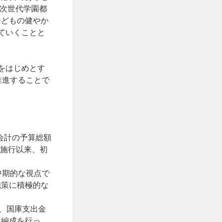
「次世代学園都
子どもの健やか
ていくことと
をはじめとす
推進することで
般会計の予算総額
制施行以来、初
中期的な視点で
施策に積極的な
、国庫支出金
算編成を行っ