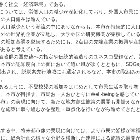
巻く社会・経済環境」である。
造については、労働人口の減少が深刻化しており、外国人市民に
内の人口偏在は進んでいる。
は人口減少という潮流の中にありながらも、本市が持続的に人
内外の世界的企業が立地し、大学や国の研究機関が集積してい
口の増加基調を継続するためにも、2点目の先端産業の振興や産
があると考えている。
条酒蔵群の国史跡への指定や伝統的酒造りのユネスコ登録など、
本市の認知度向上の面において追い風が吹くとともに、SDGs
選出され、脱炭素先行地域にも選定されるなど、本市の取組み
る。
にあるように、不登校児の増加をはじめとして市民生活を取り巻
、本市が目指す、市民お一人おひとりにWell-beingを感じて
都市」の実現に向けて、新たな地方創生施策の展開も見据えな
うな施策に取り組むかを整理・重点化を行いながら進めてきた
化する中、将来都市像の実現に向けては、より市民の皆様が幸
めに、総合計画の様々な分野を横断した連携による施策の展開