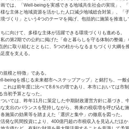
画では、「Well-beingを実感できる地域共生社会の実現」、
多様な主体と地域資源を活かした人口減少地域総合対策」、「
環境づくり」という4つのテーマを掲げ、包括的に施策を推進し
まちに向けて、多様な主体が活躍できる環境づくりも進める。
、私の第2期での公約に掲げた「命と暮らしを守る体制の整備」
点的に取り組むとともに、5つの柱からなるまちづくり大綱を
満足度を支える。
の規模と特徴」である。
ell-beingを感じる未来都市へステップアップ」と銘打ち、一
円で、これは前年度に比べて8.6％の増であり、本市においては市
る当初予算となった。
ついては、昨年11月に策定した中期財政運営方針に基づき、
的な支出のバランスを堅持しながら、将来の税収増を呼び込む
、各施策の効果等を踏まえた「選択と集中」の徹底を図った。
活発な民間投資により、400億円超の市税収入を見込んだほか
る地方債など、有利な財源を最大限活用することを意識して予