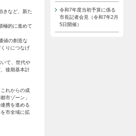
令和7年度当初予算に係る
の動きなど、新た
市長記者会見（令和7年2月
5日開催）
も積極的に進めて
価値の創造な
づくりにつなげ
おいて、世代や
度、後期基本計
、これからの成
園都市ゾーン」
の連携を進める
果を市全域に拡