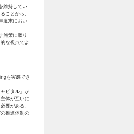
を維持してい
あることから、
年度末におい
す施策に取り
期的な視点でよ
ingを実感でき
キャピタル」が
な主体が互いに
す必要がある。
びの推進体制の