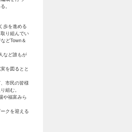
いる。
く歩を進める
に取り組んでい
どTown＆
人など誰もが
充実を図るとと
ど、市民の皆様
取り組む。
場や福富みら
ピークを迎える