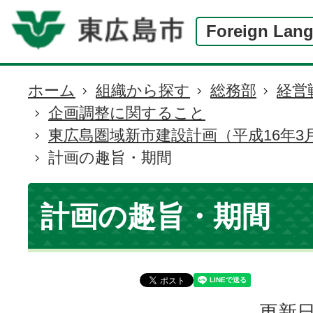
Foreign Lan
ホーム
組織から探す
総務部
経営
現
企画調整に関すること
在
東広島圏域新市建設計画（平成16年3
の
計画の趣旨・期間
位
置
計画の趣旨・期間
更新日