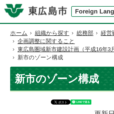
Foreign Lan
ホーム
組織から探す
総務部
経営
現
企画調整に関すること
在
東広島圏域新市建設計画（平成16年3
の
新市のゾーン構成
位
置
新市のゾーン構成
更新日