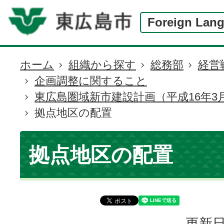
Foreign Lan
ホーム
組織から探す
総務部
経営
現
企画調整に関すること
在
東広島圏域新市建設計画（平成16年3
の
拠点地区の配置
位
置
拠点地区の配置
更新日