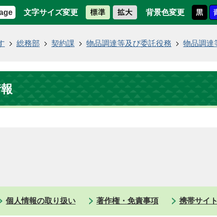
文字サイズ変更
背景色変更
age
す
総務部
契約課
物品調達等及び委託役務
物品調達
情報
個人情報の取り扱い
著作権・免責事項
携帯サイ