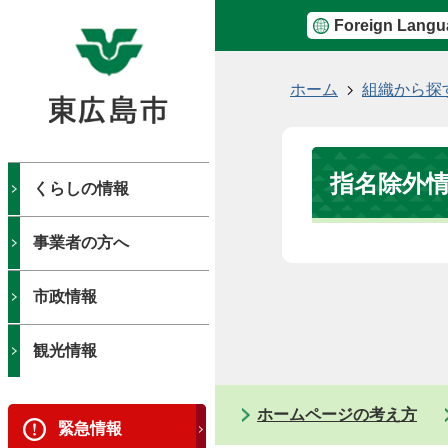
Foreign Langu
現
ホーム
組織から探
在
の
位
指名除外
置
くらしの情報
事業者の方へ
市政情報
観光情報
ホームページの考え方
緊急情報