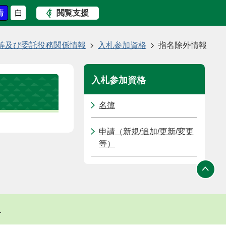
閲覧支援
等及び委託役務関係情報
入札参加資格
指名除外情報
入札参加資格
名簿
申請（新規/追加/更新/変更
等）
ト