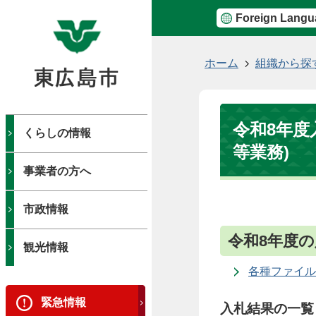
Foreign Langu
現
ホーム
組織から探
在
の
位
令和8年度
置
くらしの情報
等業務)
事業者の方へ
市政情報
令和8年度
観光情報
各種ファイル
緊急情報
入札結果の一覧