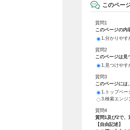
このペー
質問1
このページの内
1.分かりやす
質問2
このページは見
1.見つけやす
質問3
このページには
1.トップペ
3.検索エン
質問4
質問1及び2で
【自由記述】