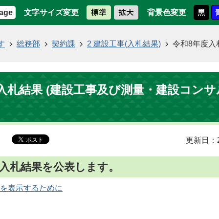
文字サイズ変更
背景色変更
age
す
総務部
契約課
2 建設工事(入札結果)
令和8年度入
入札結果 (建設工事及び測量・建設コン
更新日：2
の入札結果を公表します。
を表示するために