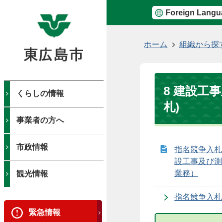
Foreign Langu
現
ホーム
組織から探
在
の
位
8 建設工
置
くらしの情報
札)
事業者の方へ
市政情報
指名競争入札
設工事及び測
業務）
観光情報
指名競争入札
緊急情報