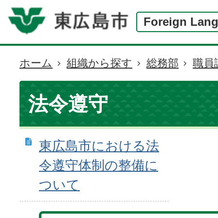
Foreign Lan
ホーム
組織から探す
総務部
職員
現
在
の
法令遵守
位
置
東広島市における法
令遵守体制の整備に
ついて