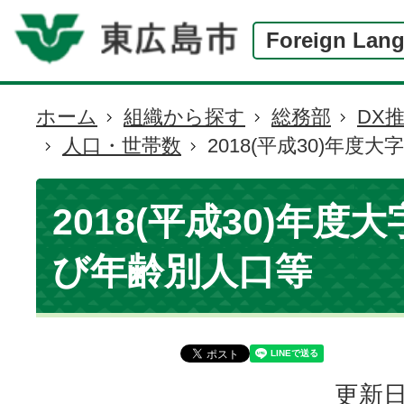
Foreign Lan
ホーム
組織から探す
総務部
DX
現
人口・世帯数
2018(平成30)年
在
の
位
2018(平成30)年度
置
び年齢別人口等
更新日