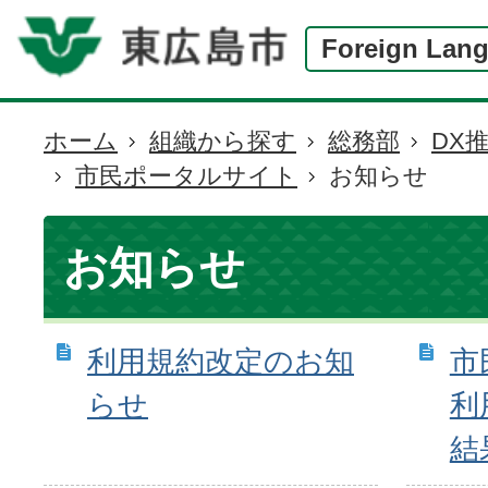
Foreign Lan
ホーム
組織から探す
総務部
DX
現
市民ポータルサイト
お知らせ
在
の
位
お知らせ
置
利用規約改定のお知
市
らせ
利
結