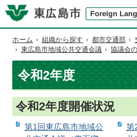
Foreign Lan
ホーム
組織から探す
都市交通部
現
東広島市地域公共交通会議
協議会
在
の
位
令和2年度
置
令和2年度開催状況
第1回東広島市地域公
第