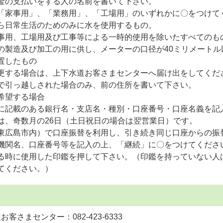
金の支払いをする人の名前を書いて下さい。
「家事用」、「業務用」、「工場用」のいずれかに〇をつけて
ら日常生活のためのみに水を使用するもの。
事用、工場用及び工事等による一時的使用を除いたすべてのも
の製造及び加工の用に供し、メーターの口径が40ミリメートル
置したもの
更する場合は、上下水道お客さまセンターへ届け出をしてくだ
で引っ越しされた場合のみ、前の住所を書いて下さい。
希望する場合
に記載のある銀行名・支店名・種別・口座番号・口座名義を記
は、奇数月の26日（土日祝日の場合は翌営業日）です。
東広島市内）で口座振替を利用し、引き続き同じ口座からの振
機関名、口座番号等を記入の上、「継続」に〇をつけてくださ
る時に使用した印鑑を押して下さい。（印鑑を持っていない人
てください。）
客さまセンター：082-423-6333