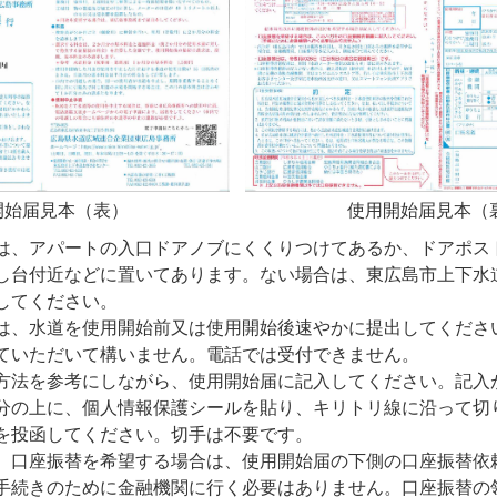
開始届見本（表）
使用開始届見本（
は、アパートの入口ドアノブにくくりつけてあるか、ドアポス
し台付近などに置いてあります。ない場合は、東広島市上下水
してください。
は、水道を使用開始前又は使用開始後速やかに提出してくださ
ていただいて構いません。電話では受付できません。
方法を参考にしながら、使用開始届に記入してください。記入
分の上に、個人情報保護シールを貼り、キリトリ線に沿って切
を投函してください。切手は不要です。
、口座振替を希望する場合は、使用開始届の下側の口座振替依
手続きのために金融機関に行く必要はありません。口座振替の