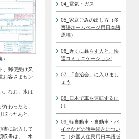
04_電気・ガス
05_家庭ごみの出し方（多
言語ホームページ用日本語
原稿）
06_近くに暮らす人と、快
適コミュニケーション!
裏）
ト、郵便受け又
07_「自治会」に入りまし
道お客さまセン
ょう
い。なお、水は
08_日本で車を運転するに
は
が終わったら、
り取ったあと、
09_軽自動車・自動車・バ
頼書に記入して
イクなどの諸手続きについ
領収書は、「水
て（外国人住民用日本語版