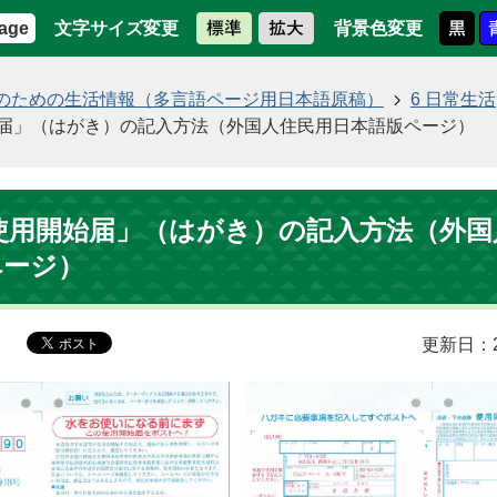
文字サイズ変更
背景色変更
age
のための生活情報（多言語ページ用日本語原稿）
6 日常生活
開始届」（はがき）の記入方法（外国人住民用日本語版ページ）
_「使用開始届」（はがき）の記入方法（外
ページ）
更新日：2