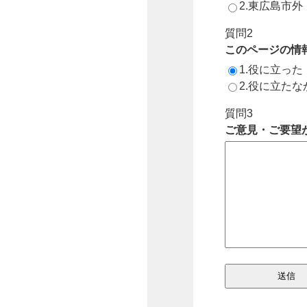
2.東広島市
質問2
このページの情
1.役に立った
2.役に立たな
質問3
ご意見・ご要望