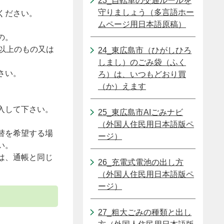
23_自転車の交通ルールを
守りましょう（多言語ホー
ください。
ムページ用日本語原稿）
の。
以上のもの又は
24_東広島市（ひがしひろ
しまし）のごみ袋（ふく
さい。
ろ）は、いつもどおり買
（か）えます
入して下さい。
25_東広島市AIごみナビ
（外国人住民用日本語版ペ
替を希望する場
ージ）
い。
は、通帳と同じ
26_充電式電池の出し方
（外国人住民用日本語版ペ
ージ）
27_粗大ごみの種類と出し