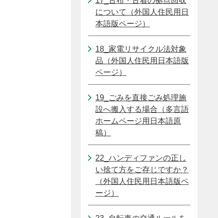
17_古布・古着の拠点回収
について（外国人住民用日
本語版ページ）
18_家電リサイクル法対象
品（外国人住民用日本語版
ページ）
19_ごみを直接ごみ処理施
設へ搬入する場合（多言語
ホームページ用日本語原
稿）
22_ハンディファンの正し
い捨て方をご存じですか？
（外国人住民用日本語版ペ
ージ）