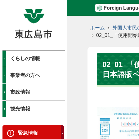
Foreign Langu
現
ホーム
外国人市民
在
02_01_「使用
の
位
置
くらしの情報
02_01
日本語版
事業者の方へ
市政情報
観光情報
緊急情報