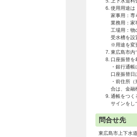
上下水道料
使用用途は
家事用：専
業務用：家
工場用：物
受水槽を設
※用途を変
東広島市内
口座振替を
・銀行通帳
口座振替日
・前住所（
合は、金融
通帳をつく
サインをし
問合せ先
東広島市上下水道お