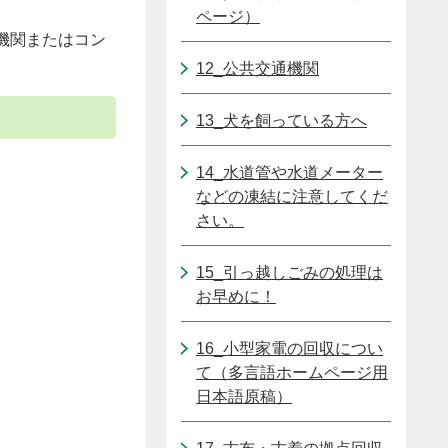
ページ）
機関またはコン
12_公共交通機関
13_犬を飼っている方へ
14_水道管や水道メーター
などの凍結に注意してくだ
さい。
15_引っ越しごみの処理は
お早めに！
16_小型家電の回収につい
て（多言語ホームページ用
日本語原稿）