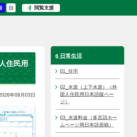
閲覧支援
6 日常生活
国人住民用
01_住宅
02_水道（上下水道）（外
国人住民用日本語版ペー
026年08月03日
ジ）
03_水道料金（多言語ホー
ムページ用日本語原稿）