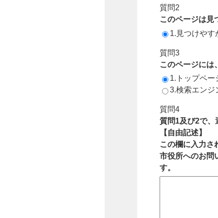
質問2
このページは見
1.見つけやす
質問3
このページには
1.トップペ
3.検索エン
質問4
質問1及び2で
【自由記述】
この欄に入力さ
市役所へのお問
す。