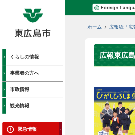
Foreign Langu
現
ホーム
広報紙「広
在
の
位
広報東広島
置
くらしの情報
事業者の方へ
市政情報
観光情報
緊急情報