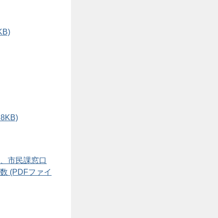
B)
8KB)
、市民課窓口
 (PDFファイ