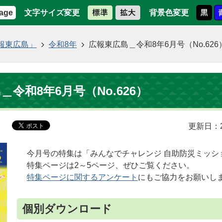
文字サイズ変更
背景色変更
age
報東広島」
令和8年
広報東広島＿令和8年6月号（No.626
＿令和8年6月号（No.626）
更新日：2
今月号の特集は「みんなでチャレンジ 自助防災ミッシ
特集ページは2～5ページ、ぜひご覧ください。
特集ページに関するアンケート
にもご協力をお願いし
個別ダウンロード