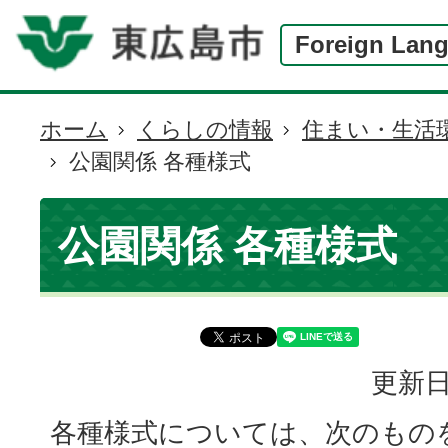
Foreign Lan
ホーム
くらしの情報
住まい・生活
現
公園関係 各種様式
在
の
位
公園関係 各種様式
置
更新日
各種様式については、次のもの