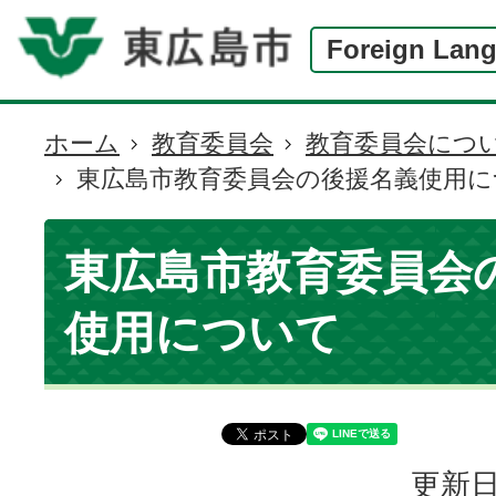
Foreign Lan
ホーム
教育委員会
教育委員会につ
現
東広島市教育委員会の後援名義使用に
在
の
位
東広島市教育委員会
置
使用について
更新日