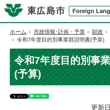
Foreign Lan
ホーム
市政情報･計画・予算
財政
現
令和7年度目的別事業群説明書(予算)
在
の
位
令和7年度目的別事
置
(予算)
更新日