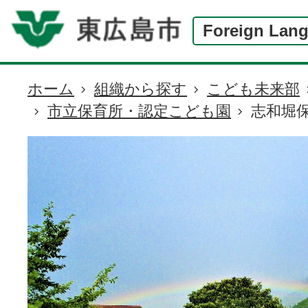
Foreign Lan
ホーム
組織から探す
こども未来部
現
市立保育所・認定こども園
志和堀
在
の
位
置