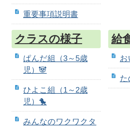
重要事項説明書
クラスの様子
給
ぱんだ組（3～5歳
お
児）🐼
た
ひよこ組（1～2歳
児）🐤
みんなのワクワクタ