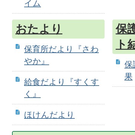
イム
おたより
保
ト
保育所だより『さわ
やか』
保
果
給食だより『すくす
く』
ほけんだより