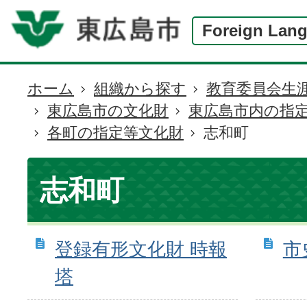
Foreign Lan
ホーム
組織から探す
教育委員会生
現
東広島市の文化財
東広島市内の指
在
各町の指定等文化財
志和町
の
位
置
志和町
登録有形文化財 時報
市
塔