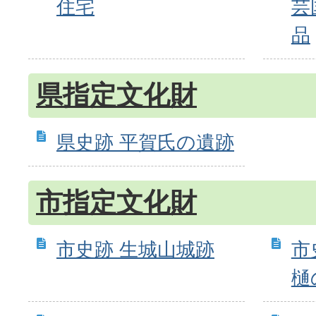
住宅
芸
品
県指定文化財
県史跡 平賀氏の遺跡
市指定文化財
市史跡 生城山城跡
市
樋