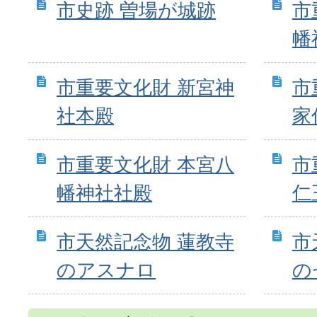
市史跡 曽場が城跡
市
幡
市重要文化財 新宮神
市
社本殿
家
市重要文化財 本宮八
市
幡神社社殿
仁
市天然記念物 蓮教寺
市
のアスナロ
の