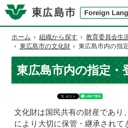
Foreign Lan
ホーム
組織から探す
教育委員会生
現
東広島市の文化財
東広島市内の指
在
の
位
東広島市内の指定・
置
文化財は国民共有の財産であり
により大切に保管・継承されて