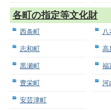
各町の指定等文化財
西条町
八
志和町
高
黒瀬町
福
豊栄町
河
安芸津町