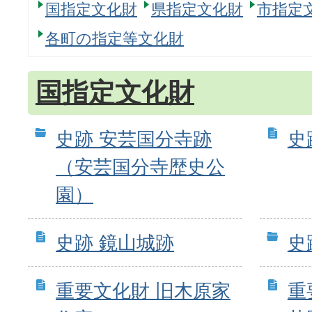
国指定文化財
県指定文化財
市指定
各町の指定等文化財
国指定文化財
史跡 安芸国分寺跡
史
（安芸国分寺歴史公
園）
史跡 鏡山城跡
史
重要文化財 旧木原家
重