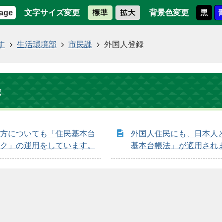
文字サイズ変更
背景色変更
age
す
生活環境部
市民課
外国人登録
録
方についても「住民基本台
外国人住民にも、日本人
ク」の運用をしています。
基本台帳法」が適用され