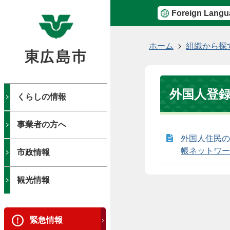
Foreign Langu
現
ホーム
組織から探
在
の
位
外国人登
置
くらしの情報
事業者の方へ
外国人住民の
帳ネットワー
市政情報
観光情報
緊急情報