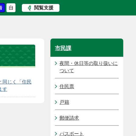
閲覧支援
市民課
夜間・休日等の取り扱いに
ついて
と同じく「住民
住民票
ます
戸籍
郵便請求
パスポート