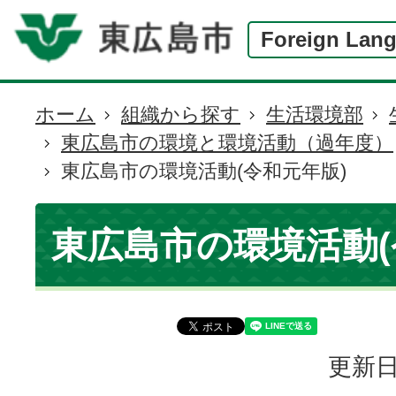
Foreign Lan
ホーム
組織から探す
生活環境部
現
東広島市の環境と環境活動（過年度）
在
東広島市の環境活動(令和元年版)
の
位
置
東広島市の環境活動(
更新日