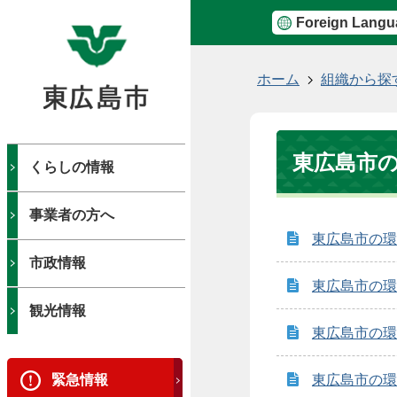
Foreign Langu
現
ホーム
組織から探
在
の
位
東広島市
置
くらしの情報
事業者の方へ
東広島市の環
市政情報
東広島市の環境
観光情報
東広島市の環境
緊急情報
東広島市の環境