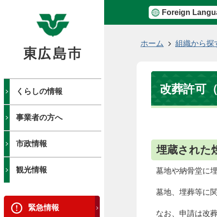
Foreign Langu
現
ホーム
組織から探
在
の
位
改葬許可
置
くらしの情報
事業者の方へ
市政情報
埋蔵された
観光情報
墓地や納骨堂に
墓地、埋葬等に
緊急情報
なお、申請は改