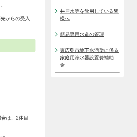
ん。
井戸水等を飲用している皆
葬先からの受入
様へ
簡易専用水道の管理
東広島市地下水汚染に係る
家庭用浄水器設置費補助
金
合は、2体目