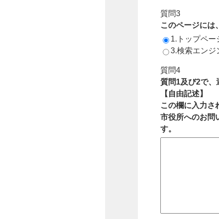
質問3
このページには
1.トップペ
3.検索エン
質問4
質問1及び2で
【自由記述】
この欄に入力さ
市役所へのお問
す。