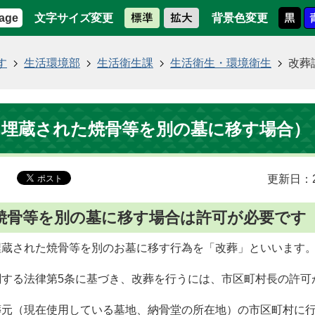
文字サイズ変更
背景色変更
age
す
生活環境部
生活衛生課
生活衛生・環境衛生
改葬
（埋蔵された焼骨等を別の墓に移す場合）
更新日：2
焼骨等を別の墓に移す場合は許可が必要です
埋蔵された焼骨等を別のお墓に移す行為を「改葬」といいます
関する法律第5条に基づき、改葬を行うには、市区町村長の許可
葬元（現在使用している墓地、納骨堂の所在地）の市区町村に