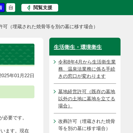
閲覧支援
許可（埋蔵された焼骨等を別の墓に移す場合）
生活衛生・環境衛生
令和8年4月から生活衛生業
務、温泉法業務に係る手続
025年01月22日
きの窓口が変わります
墓地経営許可（既存の墓地
以外の土地に墓地を立てる
。
場合）
が必要です。
改葬許可（埋蔵された焼骨
等を別の墓に移す場合）
行います。現在