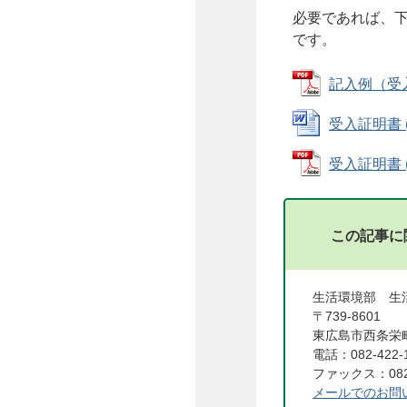
必要であれば、下
です。
記入例（受入証
受入証明書 (W
受入証明書 (
この記事に
生活環境部 生
〒739-8601
東広島市西条栄町
電話：082-422-
ファックス：082-
メールでのお問