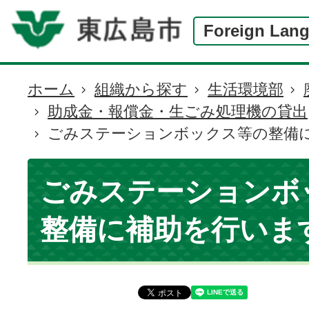
Foreign Lan
ホーム
組織から探す
生活環境部
現
助成金・報償金・生ごみ処理機の貸出
在
ごみステーションボックス等の整備
の
位
置
ごみステーションボ
整備に補助を行いま