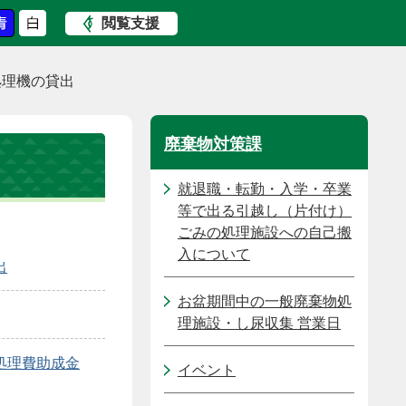
閲覧支援
処理機の貸出
廃棄物対策課
就退職・転勤・入学・卒業
等で出る引越し（片付け）
ごみの処理施設への自己搬
入について
出
お盆期間中の一般廃棄物処
理施設・し尿収集 営業日
処理費助成金
イベント