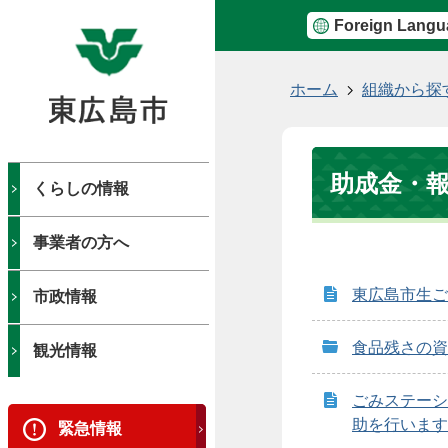
Foreign Langu
現
ホーム
組織から探
在
の
位
助成金・
置
くらしの情報
事業者の方へ
東広島市生ご
市政情報
食品残さの資
観光情報
ごみステーシ
助を行います
緊急情報