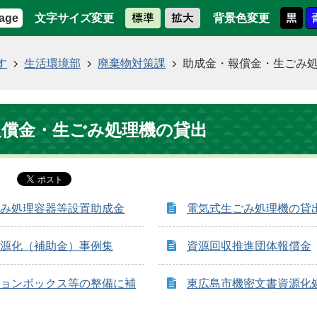
文字サイズ変更
背景色変更
age
す
生活環境部
廃棄物対策課
助成金・報償金・生ごみ
報償金・生ごみ処理機の貸出
み処理容器等設置助成金
電気式生ごみ処理機の貸
源化（補助金）事例集
資源回収推進団体報償金
ョンボックス等の整備に補
東広島市機密文書資源化