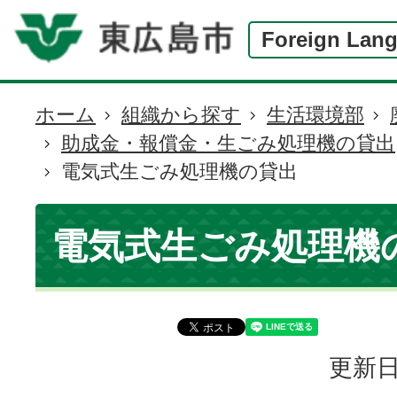
Foreign Lan
ホーム
組織から探す
生活環境部
現
助成金・報償金・生ごみ処理機の貸出
在
電気式生ごみ処理機の貸出
の
位
置
電気式生ごみ処理機
更新日