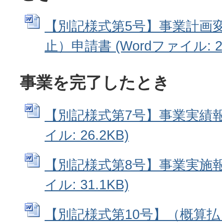
【別記様式第5号】事業計画
止）申請書 (Wordファイル: 25
事業を完了したとき
【別記様式第7号】事業実績報告
イル: 26.2KB)
【別記様式第8号】事業実施報告
イル: 31.1KB)
【別記様式第10号】（概算