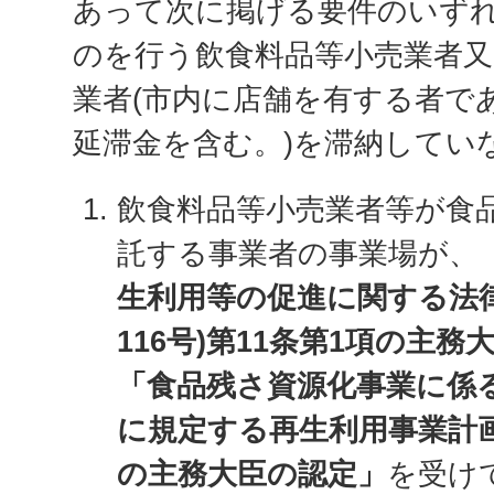
あって次に掲げる要件のいず
のを行う飲食料品等小売業者又
業者(市内に店舗を有する者で
延滞金を含む。)を滞納してい
飲食料品等小売業者等が食
託する事業者の事業場が、
生利用等の促進に関する法律
116号)第11条第1項の主
「食品残さ資源化事業に係る
に規定する再生利用事業計
の主務大臣の認定」
を受け