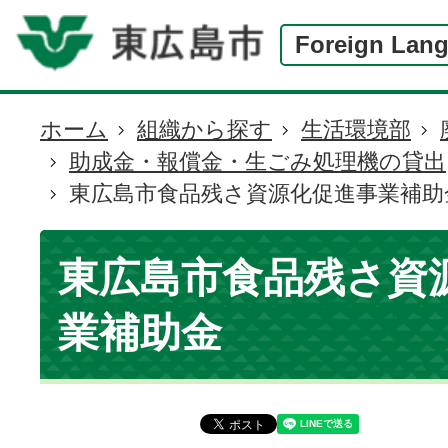
Foreign Lan
ホーム
組織から探す
生活環境部
現
助成金・報償金・生ごみ処理機の貸出
在
東広島市食品残さ資源化促進事業補助
の
位
置
東広島市食品残さ資
業補助金